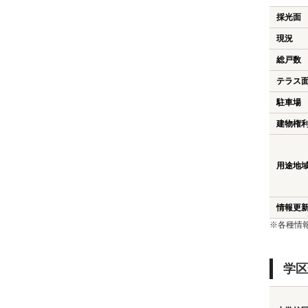
採光面
現況
総戸数
テラス
駐車場
建物権
用途地
情報更
※各種情
学区