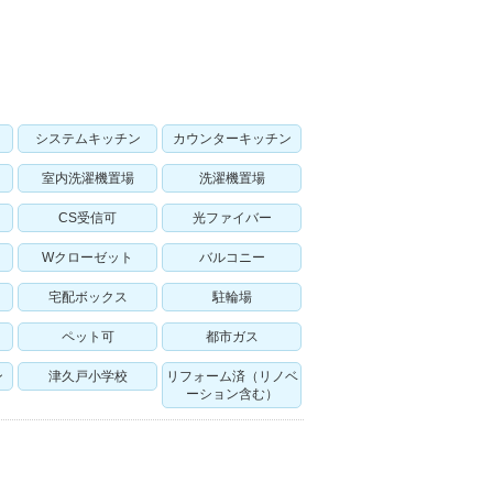
システムキッチン
カウンターキッチン
室内洗濯機置場
洗濯機置場
CS受信可
光ファイバー
Wクローゼット
バルコニー
宅配ボックス
駐輪場
ペット可
都市ガス
ン
津久戸小学校
リフォーム済（リノベ
ーション含む）