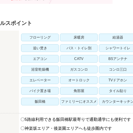
ルスポイント
フローリング
床暖房
給湯器
追い焚き
バス・トイレ別
シャワートイレ
エアコン
CATV
BSアンテナ
浴室乾燥機
ガスコンロ
コンロ三口
エレベーター
オートロック
TVドアホン
バイク置き場
角部屋
タイル貼り
飯田橋
ファミリーにオススメ
カウンターキッチ
〇5路線利用できる飯田橋駅最寄りで通勤通学にも便利です
〇神楽坂エリア・後楽園エリアへも徒歩圏内です