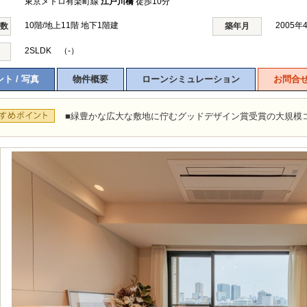
東京メトロ有楽町線
江戸川橋
徒歩10分
10階/地上11階 地下1階建
2005年
階数
築年月
2SLDK （-）
ト / 写真
物件概要
ローンシミュレーション
お問合
■緑豊かな広大な敷地に佇むグッドデザイン賞受賞の大規模