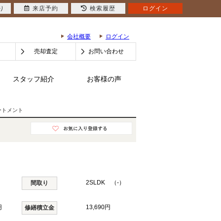
り
来店予約
検索履歴
ログイン
会社概要
ログイン
売却査定
お問い合わせ
スタッフ紹介
お客様の声
ートメント
2SLDK （-）
間取り
円
13,690円
修繕積立金