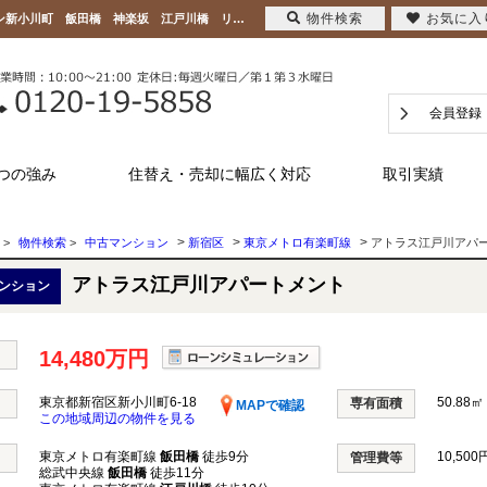
物件検索
お気に入
アトラス江戸川アパートメント 東京都新宿区新小川町6-18｜14,480万円の中古マンション新小川町 飯田橋 神楽坂 江戸川橋 リノベーション 南｜日本新都市リアルタ株式会社
会員登録
つの強み
住替え・売却に幅広く対応
取引実績
>
>
>
>
物件検索
>
中古マンション
新宿区
東京メトロ有楽町線
アトラス江戸川アパ
アトラス江戸川アパートメント
ンション
14,480万円
東京都新宿区新小川町6-18
50.88㎡
専有面積
MAPで確認
この地域周辺の物件を見る
東京メトロ有楽町線
飯田橋
徒歩9分
10,500
管理費等
総武中央線
飯田橋
徒歩11分