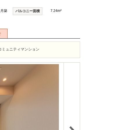
4月築
7.24m²
バルコニー面積
せ
コミュニティマンション