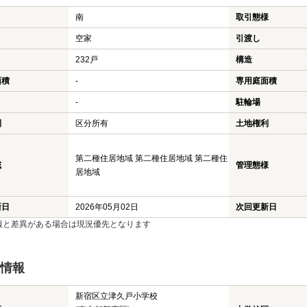
南
取引態様
空家
引渡し
232戸
構造
面積
-
専用庭面積
-
駐輪場
利
区分所有
土地権利
第二種住居地域 第二種住居地域 第二種住
域
管理態様
居地域
新日
2026年05月02日
次回更新日
報と差異がある場合は現況優先となります
情報
新宿区立津久戸小学校