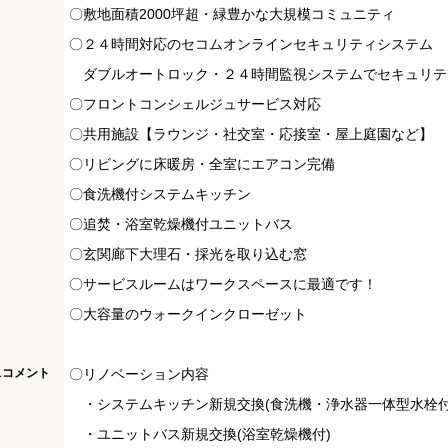
〇敷地面積2000坪超・緑豊かな大規模コミュニティ
〇２４時間対応のセコムオンラインセキュリティシステム
ダブルオートロック・２４時間監視システムでセキュリ
〇フロントコンシェルジュサービス対応
〇共用施設【ラウンジ・社交室・応接室・屋上庭園など】
〇リビングに床暖房・全室にエアコン完備
〇食洗機付システムキッチン
〇追焚・浴室乾燥機付ユニットバス
〇玄関廊下大理石・採光を取り込む窓
〇サービスルームはワークスペースに最適です！
〇大容量のウォークインクローゼット
スコメント
〇リノベーション内容
・システムキッチン新規交換(食洗機・浄水器一体型水栓付
・ユニットバス新規交換(浴室乾燥機付)