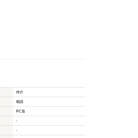
仲介
相談
RC造
-
-