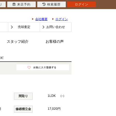
り
来店予約
検索履歴
ログイン
会社概要
ログイン
売却査定
お問い合わせ
スタッフ紹介
お客様の声
原町
1LDK （-）
間取り
円
17,020円
修繕積立金