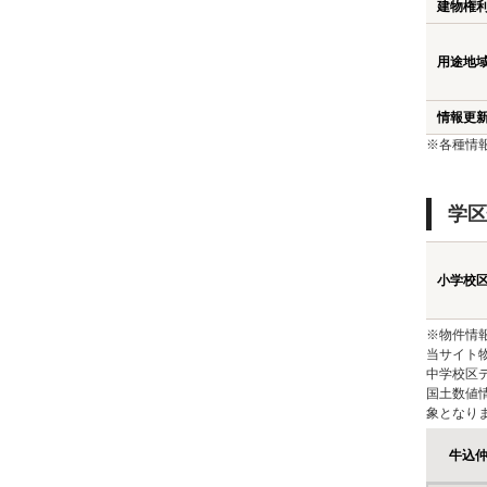
建物権
用途地
情報更
※各種情
学区
小学校
※物件情
当サイト
中学校区
国土数値
象となり
牛込