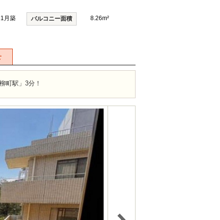
11月築
8.26m²
バルコニー面積
せ
柳町駅」3分！