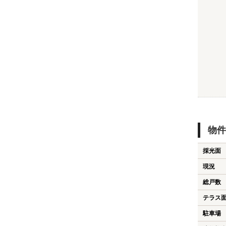
物件
採光面
現況
総戸数
テラス
駐車場