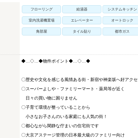
フローリング
給湯器
システムキッチン
室内洗濯機置場
エレベーター
オートロック
角部屋
タイル貼り
都市ガス
◆…◇…◆物件ポイント◆…◇…◆
〇歴史や文化を感じる風情ある街・新宿や神楽坂へ好アクセ
〇スーパーよしや・ファミリーマート・薬局等が近く
日々の買い物に困りません
〇子育て環境が整っていることから
小さなお子さんのいる家庭にも人気の街！
〇都心ながら閑静な佇まいの住宅街です
〇大京アステージ管理の日本最大級のファミリー向け