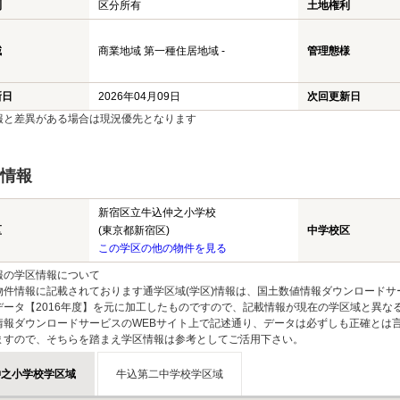
利
区分所有
土地権利
域
商業地域 第一種住居地域 -
管理態様
新日
2026年04月09日
次回更新日
報と差異がある場合は現況優先となります
情報
新宿区立牛込仲之小学校
区
(東京都新宿区)
中学校区
この学区の他の物件を見る
報の学区情報について
物件情報に記載されております通学区域(学区)情報は、国土数値情報ダウンロードサ
データ【2016年度】を元に加工したものですので、記載情報が現在の学区域と異な
情報ダウンロードサービスのWEBサイト上で記述通り、データは必ずしも正確とは言
ますので、そちらを踏まえ学区情報は参考としてご活用下さい。
仲之小学校学区域
牛込第二中学校学区域