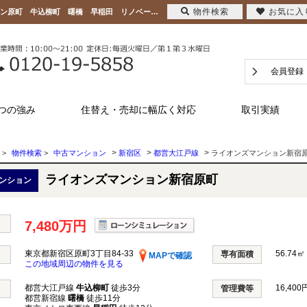
物件検索
お気に入
ライオンズマンション新宿原町 東京都新宿区原町3丁目84-33｜7,480万円の中古マンション原町 牛込柳町 曙橋 早稲田 リノベーション 南向き角住戸｜日本新都市リアルタ株式会社
会員登録
つの強み
住替え・売却に幅広く対応
取引実績
>
>
>
>
物件検索
>
中古マンション
新宿区
都営大江戸線
ライオンズマンション新宿
ライオンズマンション新宿原町
ンション
7,480万円
東京都新宿区原町3丁目84-33
56.74㎡
専有面積
MAPで確認
この地域周辺の物件を見る
都営大江戸線
牛込柳町
徒歩3分
16,400
管理費等
都営新宿線
曙橋
徒歩11分