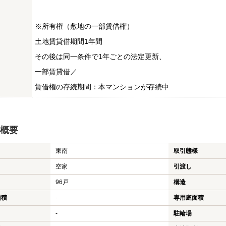
※所有権（敷地の一部賃借権）
土地賃貸借期間1年間
その後は同一条件で1年ごとの法定更新、
一部賃貸借／
賃借権の存続期間：本マンションが存続中
概要
東南
取引態様
空家
引渡し
96戸
構造
面積
-
専用庭面積
-
駐輪場