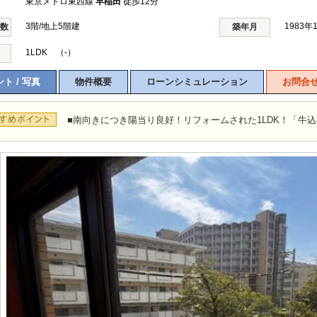
東京メトロ東西線
早稲田
徒歩12分
3階/地上5階建
1983年
階数
築年月
1LDK （-）
ト / 写真
物件概要
ローンシミュレーション
お問合
■南向きにつき陽当り良好！リフォームされた1LDK！「牛込