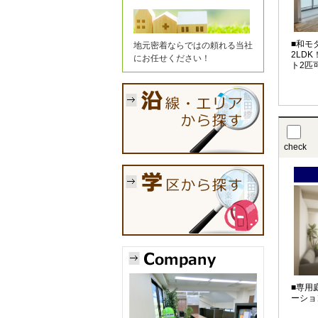
■和モ
地元密着ならではの頼れる当社
2LD
にお任せください！
ト2匹
check
■専用
ーショ