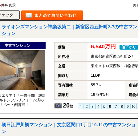
6
件を表示
表
ライオンズマンション神楽坂第二｜新宿区西五軒町2-7の中古マン
ション
中古マンション
6,540万円
価格
値下がり
東京都新宿区西五軒町2-7
所在地
東京メトロ東西線 神楽坂駅
交通
1LDK
間取り
55.7㎡
専有面積
所在
1978年5月
築年月
建物
坂エリア！「一畳十間」設計
ルトンフルリフォーム済の
20
！ペット飼育可！
枚
朝日江戸川橋マンション｜文京区関口1丁目10-11の中古マンショ
ン