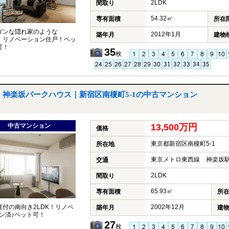
2LDK
間取り
54.32㎡
専有面積
所在
ダンな隠れ家のような
2012年1月
築年月
建物
K！リノベーション住戸！ペッ
可！
35
枚
神楽坂パークハウス｜新宿区南榎町5-1の中古マンション
中古マンション
13,500万円
価格
東京都新宿区南榎町5-1
所在地
東京メトロ東西線 神楽坂駅
交通
2LDK
間取り
65.93㎡
専有面積
所
庭付の南向き2LDK！リノベ
2002年12月
築年月
建
ン済♪ペット可！
27
枚