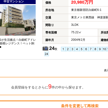
中古マンション
20,980万円
価格
東京都新宿区白銀町6‐1
所在地
東京メトロ東西線 神楽坂駅
交通
3LDK
間取り
75.22㎡
専有面積
所在
坂が生活拠点！白銀町アドレ
2004年2月
築年月
建物
規模レジデンス！ペット飼
■
24
枚
表
9
会員登録をするとさらに
件の中から探せます。