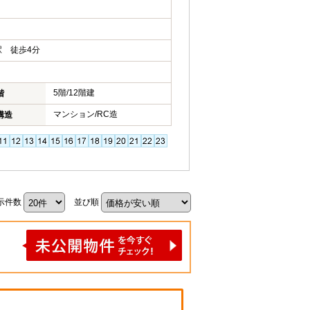
 徒歩4分
5階/12階建
階
マンション/RC造
構造
示件数
並び順