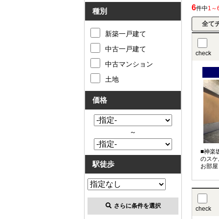
6
件中
1～
種別
新築一戸建て
中古一戸建て
check
中古マンション
土地
価格
～
■神楽
のスケ
駅徒歩
お部屋
さらに条件を選択
check