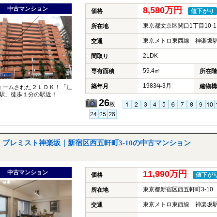
中古マンション
8,580万円
価格
値下がり
東京都文京区関口1丁目10-1
所在地
東京メトロ東西線 神楽坂駅
交通
2LDK
間取り
59.4㎡
専有面積
所在階
1983年3月
築年月
建物構
ォームされた２ＬＤＫ！「江
駅」徒歩１分の駅近！
26
枚
プレミスト神楽坂｜新宿区西五軒町3-10の中古マンション
中古マンション
11,990万円
価格
値下が
東京都新宿区西五軒町3-10
所在地
東京メトロ東西線 神楽坂駅
交通