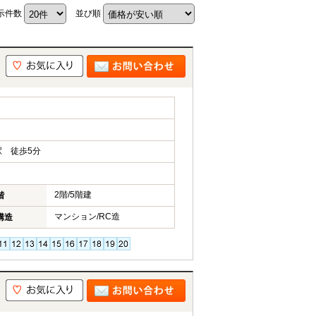
示件数
並び順
 徒歩5分
2階/5階建
階
マンション/RC造
構造