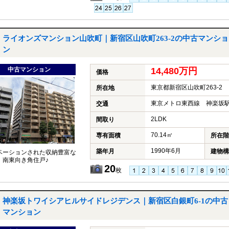
ライオンズマンション山吹町｜新宿区山吹町263-2の中古マンショ
ン
中古マンション
14,480万円
価格
東京都新宿区山吹町263-2
所在地
東京メトロ東西線 神楽坂駅
交通
2LDK
間取り
70.14㎡
専有面積
所在階
1990年6月
築年月
建物構
ベーションされた収納豊富な
K！南東向き角住戸♪
20
枚
神楽坂トワイシアヒルサイドレジデンス｜新宿区白銀町6‐1の中古
マンション