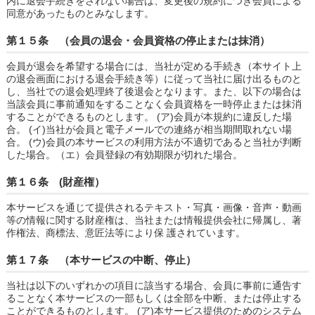
内に退会手続きをされない場合は、変更後の規約につき会員による
同意があったものとみなします。
第１５条 （会員の退会・会員資格の停止または抹消）
会員が退会を希望する場合には、当社が定める手続き（本サイト上
の退会画面における退会手続き等）に従って当社に届け出るものと
し、当社での退会処理終了後退会となります。また、以下の場合は
当該会員に事前通知をすることなく会員資格を一時停止または抹消
することができるものとします。 (ア)会員が本規約に違反した場
合。 (イ)当社が会員と電子メールでの連絡が相当期間取れない場
合。 (ウ)会員の本サービスの利用方法が不適切であると当社が判断
した場合。（エ）会員登録の有効期限が切れた場合。
第１６条 (財産権）
本サービスを通じて提供されるテキスト・写真・画像・音声・動画
等の情報に関する財産権は、当社または情報提供会社に帰属し、著
作権法、商標法、意匠法等により保 護されています。
第１７条 （本サービスの中断、停止）
当社は以下のいずれかの項目に該当する場合、会員に事前に通告す
ることなく本サービスの一部もしくは全部を中断、または停止する
ことができるものとします。 (ア)本サービス提供のためのシステム