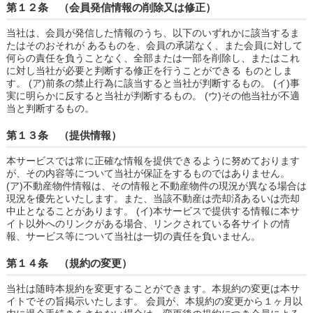
第１２条 （会員発信情報の削除又は修正）
当社は、会員が発信した情報のうち、以下のいずれかに該当するま
たはそのおそれが あるものを、会員の承諾なく、また会員に対して
何らの責任を負うことなく、全部または一部を削除し、またはこれ
に対し当社が必要と判断する修正を行うことができる ものとしま
す。 (ア)前条の禁止行為に該当すると当社が判断するもの。 (イ)事
実に明らかに反すると当社が判断するもの。 (ウ)その他当社が不適
当と判断するもの。
第１３条 （提供情報）
本サービスでは常に正確な情報を提供できるように努めております
が、その内容等について当社が保証をするものではありません。
(ア)不動産物件情報は、その情報と不動産物件の現況が異なる場合は
現況を優先といたします。また、当該不動産は売却済あるいは売却
中止となることがあります。 (イ)本サービスで提供する情報に本サ
イト以外へのリンクがある場合、リンクされている各サイトの情
報、サービス等について当社は一切の責任を負いません。
第１４条 （規約の変更）
当社は随時本規約を変更することができます。本規約の変更は本サ
イトでその旨掲示いたします。 会員が、本規約の変更から１ヶ月以