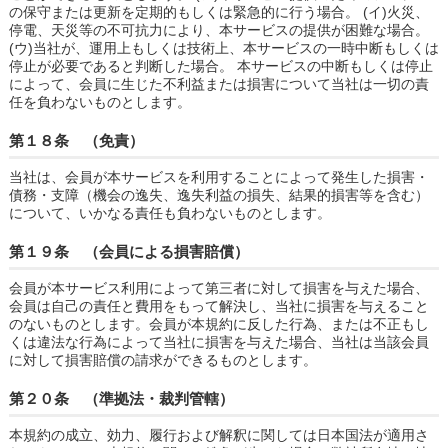
の保守または更新を定期的もしくは緊急的に行う場合。 (イ)火災、
停電、天災等の不可抗力により、本サービスの提供が困難な場合。
(ウ)当社が、運用上もしくは技術上、本サービスの一時中断もしくは
停止が必要であると判断した場合。 本サービスの中断もしくは停止
によって、会員に生じた不利益または損害について当社は一切の責
任を負わないものとします。
第１８条 （免責）
当社は、会員が本サービスを利用することによって発生した損害・
債務・支障（機会の逸失、逸失利益の損失、結果的損害等を含む）
について、いかなる責任も負わないものとします。
第１９条 （会員による損害賠償）
会員が本サービス利用によって第三者に対して損害を与えた場合、
会員は自己の責任と費用をもって解決し、当社に損害を与えること
のないものとします。会員が本規約に反した行為、または不正もし
くは違法な行為によって当社に損害を与えた場合、当社は当該会員
に対して損害賠償の請求ができるものとします。
第２０条 （準拠法・裁判管轄）
本規約の成立、効力、履行および解釈に関しては日本国法が適用さ