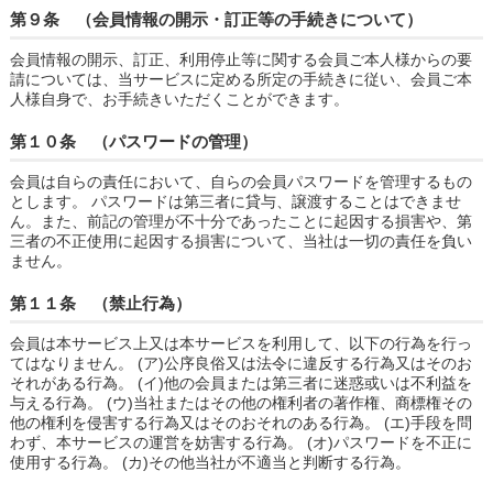
第９条 （会員情報の開示・訂正等の手続きについて）
会員情報の開示、訂正、利用停止等に関する会員ご本人様からの要
請については、当サービスに定める所定の手続きに従い、会員ご本
人様自身で、お手続きいただくことができます。
第１０条 （パスワードの管理）
会員は自らの責任において、自らの会員パスワードを管理するもの
とします。 パスワードは第三者に貸与、譲渡することはできませ
ん。また、前記の管理が不十分であったことに起因する損害や、第
三者の不正使用に起因する損害について、当社は一切の責任を負い
ません。
第１１条 （禁止行為）
会員は本サービス上又は本サービスを利用して、以下の行為を行っ
てはなりません。 (ア)公序良俗又は法令に違反する行為又はそのお
それがある行為。 (イ)他の会員または第三者に迷惑或いは不利益を
与える行為。 (ウ)当社またはその他の権利者の著作権、商標権その
他の権利を侵害する行為又はそのおそれのある行為。 (エ)手段を問
わず、本サービスの運営を妨害する行為。 (オ)パスワードを不正に
使用する行為。 (カ)その他当社が不適当と判断する行為。